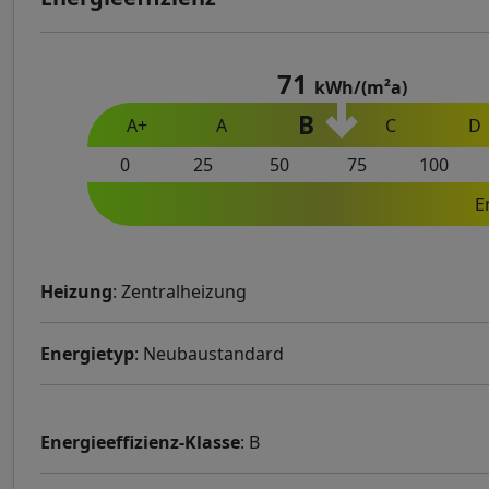
71
kWh/(m²a)
B
A+
A
C
D
0
25
50
75
100
E
Heizung
: Zentralheizung
Energietyp
: Neubaustandard
Energieeffizienz-Klasse
: B