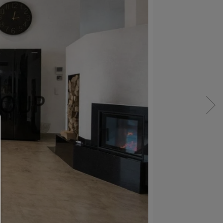
Consent Manager
HILFE
Um fortfahren zu können,müssen Sie eine Cook
Auswahl treffen. Nachfolgend erhalten Sie ein
Erläuterung der verschiedenen Optionen und ih
Bedeutung.