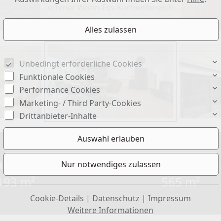
offener Wohn-Ess-Küchenbereich
Unbedingt erforderliche Cookies
Funktionale Cookies
Performance Cookies
Marketing- / Third Party-Cookies
Drittanbieter-Inhalte
läche ca.:
Grundstück ca.
193 m²
565 m²
Cookie-Details
|
Datenschutz
|
Impressum
Weitere Informationen