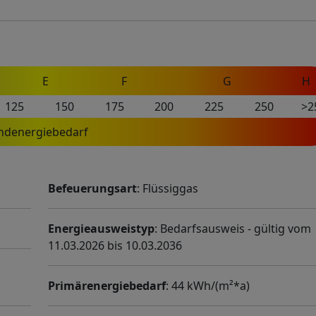
E
F
G
H
125
150
175
200
225
250
>2
ndenergiebedarf
Befeuerungsart
: Flüssiggas
Energieausweistyp
: Bedarfsausweis - gültig vom
11.03.2026 bis 10.03.2036
Primärenergiebedarf
: 44 kWh/(m²*a)